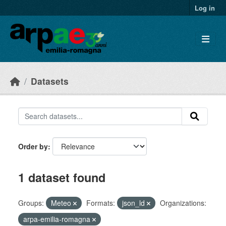
Skip to main content
Log in
Datasets
Order by
1 dataset found
Groups:
Meteo
Formats:
json_ld
Organizations:
arpa-emilia-romagna