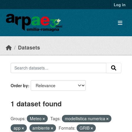
Skip to main content
Log in
Datasets
Order by
1 dataset found
Groups:
Meteo
Tags:
modellistica numerica
app
ambiente
Formats:
GRIB