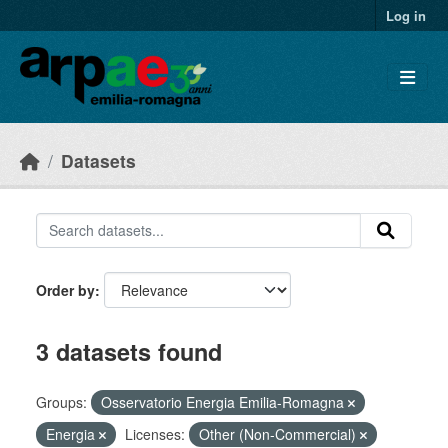
Skip to main content
Log in
Datasets
Order by
3 datasets found
Groups:
Osservatorio Energia Emilia-Romagna
Energia
Licenses:
Other (Non-Commercial)