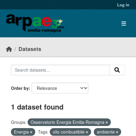
Skip to main content
Log in
Datasets
Order by
1 dataset found
Groups:
Osservatorio Energia Emilia-Romagna
Energia
Tags:
olio combustibile
ambiente