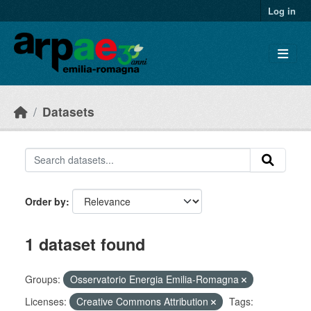
Skip to main content
Log in
Datasets
Order by
1 dataset found
Groups:
Osservatorio Energia Emilia-Romagna
Licenses:
Creative Commons Attribution
Tags: