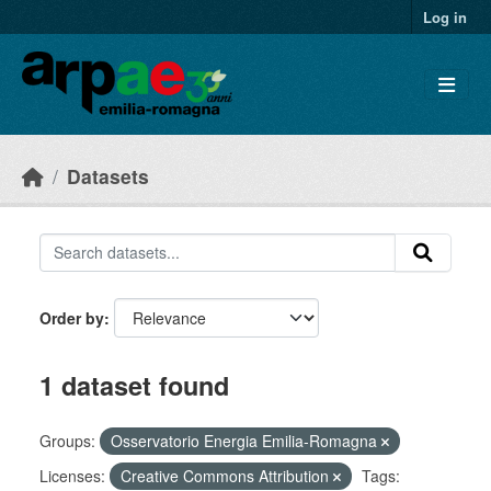
Skip to main content
Log in
Datasets
Order by
1 dataset found
Groups:
Osservatorio Energia Emilia-Romagna
Licenses:
Creative Commons Attribution
Tags: