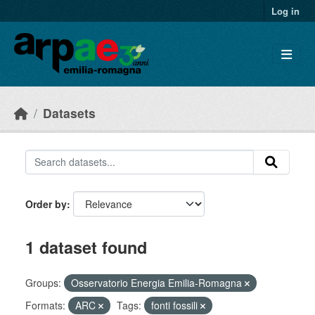
Skip to main content
Log in
Datasets
Order by
1 dataset found
Groups:
Osservatorio Energia Emilia-Romagna
Formats:
ARC
Tags:
fonti fossili