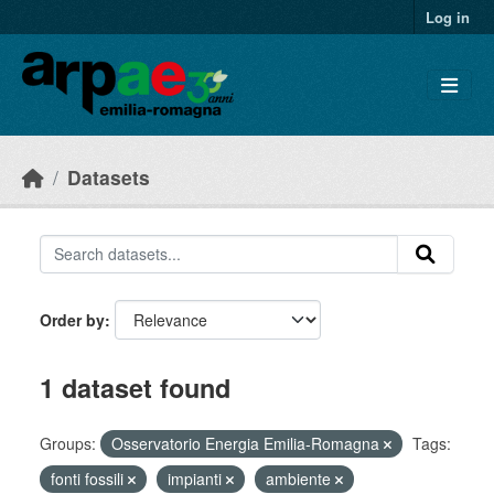
Skip to main content
Log in
Datasets
Order by
1 dataset found
Groups:
Osservatorio Energia Emilia-Romagna
Tags:
fonti fossili
impianti
ambiente