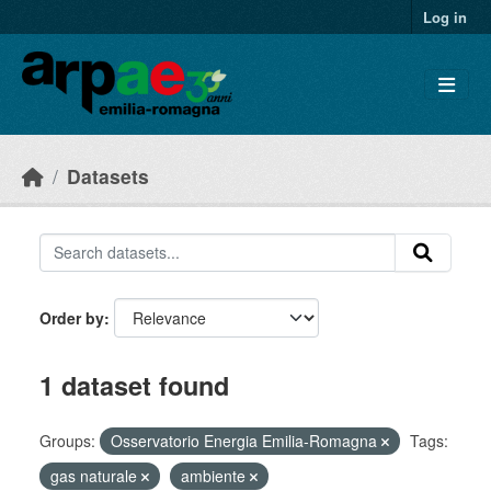
Skip to main content
Log in
Datasets
Order by
1 dataset found
Groups:
Osservatorio Energia Emilia-Romagna
Tags:
gas naturale
ambiente