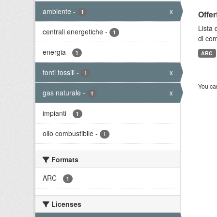
ambiente
-
x
1
Offer
Lista 
centrali energetiche
-
1
di com
energia
-
1
ARC
fonti fossili
-
x
1
You can
gas naturale
-
x
1
impianti
-
1
olio combustibile
-
1
Formats
ARC
-
1
Licenses