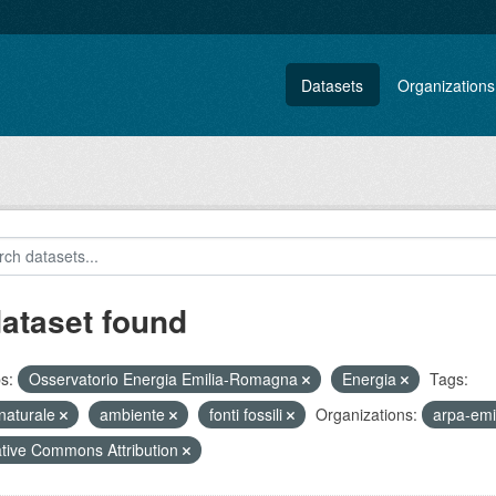
Datasets
Organizations
dataset found
s:
Osservatorio Energia Emilia-Romagna
Energia
Tags:
naturale
ambiente
fonti fossili
Organizations:
arpa-em
tive Commons Attribution