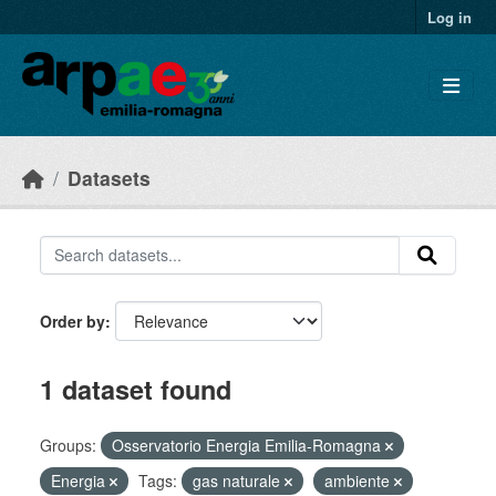
Skip to main content
Log in
Datasets
Order by
1 dataset found
Groups:
Osservatorio Energia Emilia-Romagna
Energia
Tags:
gas naturale
ambiente