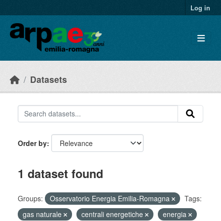
Skip to main content
Log in
Datasets
Order by
1 dataset found
Groups:
Osservatorio Energia Emilia-Romagna
Tags:
gas naturale
centrali energetiche
energia