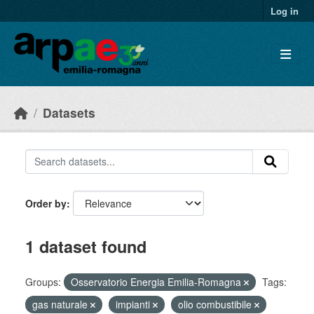
Skip to main content
Log in
Datasets
Order by
1 dataset found
Groups:
Osservatorio Energia Emilia-Romagna
Tags:
gas naturale
impianti
olio combustibile