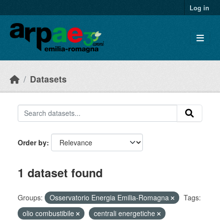
Skip to main content
Log in
Datasets
Order by
1 dataset found
Groups:
Osservatorio Energia Emilia-Romagna
Tags:
olio combustibile
centrali energetiche