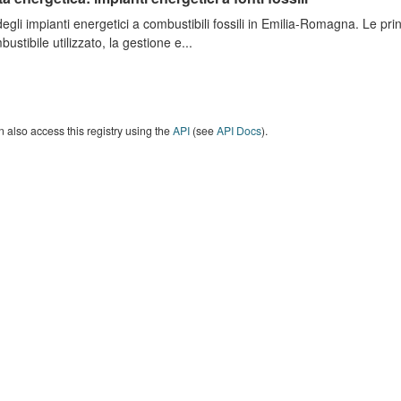
degli impianti energetici a combustibili fossili in Emilia-Romagna. Le pri
bustibile utilizzato, la gestione e...
 also access this registry using the
API
(see
API Docs
).