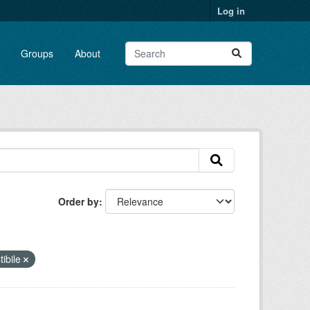
Log in
Groups
About
Order by
tibile