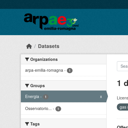
Skip to main content
Datasets
Organizations
arpa-emilia-romagna
-
1
1 
Groups
Energia
-
x
1
Licen
gas 
Osservatorio...
-
1
Tags
Offer