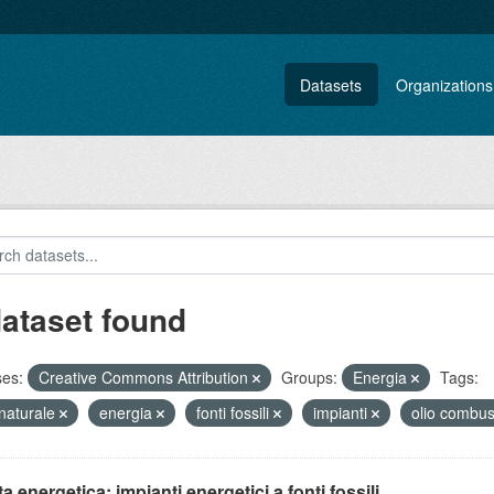
Datasets
Organizations
dataset found
ses:
Creative Commons Attribution
Groups:
Energia
Tags:
naturale
energia
fonti fossili
impianti
olio combus
ta energetica: impianti energetici a fonti fossili