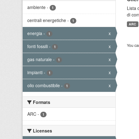
ambiente
-
Lista 
1
di com
centrali energetiche
-
1
ARC
energia
-
x
1
You can
fonti fossili
-
x
1
gas naturale
-
x
1
impianti
-
x
1
olio combustibile
-
x
1
Formats
ARC
-
1
Licenses