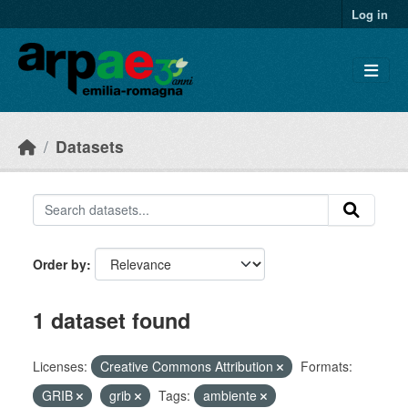
Skip to main content
Log in
Datasets
Order by
1 dataset found
Licenses:
Creative Commons Attribution
Formats:
GRIB
grib
Tags:
ambiente