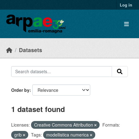
Skip to main content
Log in
Datasets
Order by
1 dataset found
Licenses:
Creative Commons Attribution
Formats:
grib
Tags:
modellistica numerica