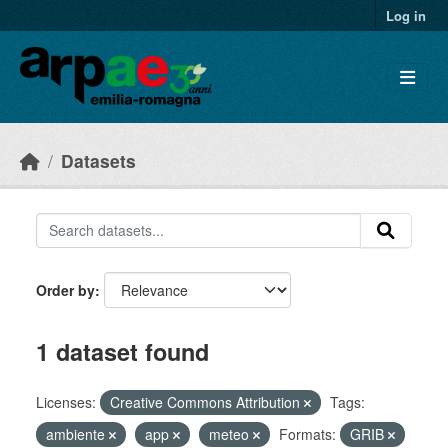
Skip to main content
Log in
Datasets
Order by
1 dataset found
Licenses:
Creative Commons Attribution
Tags:
ambiente
app
meteo
Formats:
GRIB