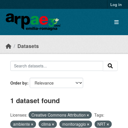
Skip to main content
Log in
Datasets
Order by
1 dataset found
Licenses:
Creative Commons Attribution
Tags:
ambiente
clima
monitoraggio
NRT