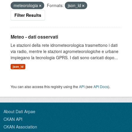
meteorologia
Formats:
json_ld
Filter Results
Meteo - dati osservati
Le stazioni della rete idrometeorologica trasmettono i dati
via radio, mentre le stazioni agrometeorologiche e urbane
impiegano la tecnologia GPRS. I dati sono caricati dopo...
json_ld
You can also access this registry using the
API
(see
API Docs
).
About Dati Arpae
CKAN API
CKAN Association