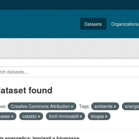
Datasets
Organizations
dataset found
ses:
Creative Commons Attribution
Tags:
ambiente
energi
masse
catasto
fonti rinnovabili
biogas
ta energetica: impianti a biomasse