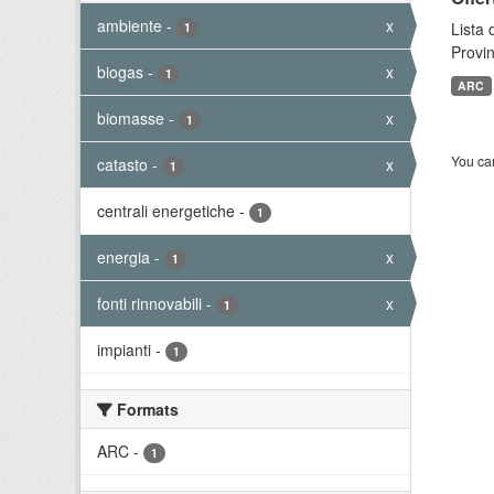
ambiente
-
x
Lista 
1
Provin
biogas
-
x
1
ARC
biomasse
-
x
1
You can
catasto
-
x
1
centrali energetiche
-
1
energia
-
x
1
fonti rinnovabili
-
x
1
impianti
-
1
Formats
ARC
-
1