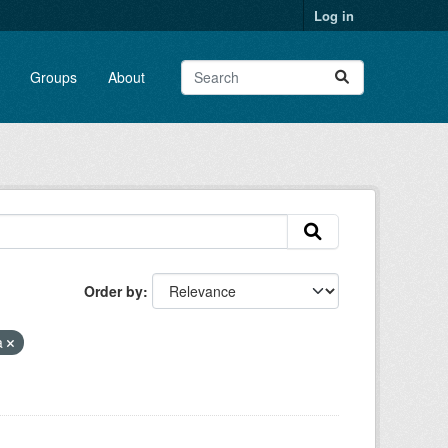
Log in
Groups
About
Order by
a