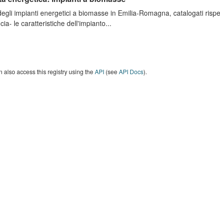
degli impianti energetici a biomasse in Emilia-Romagna, catalogati rispe
cia- le caratteristiche dell'impianto...
 also access this registry using the
API
(see
API Docs
).