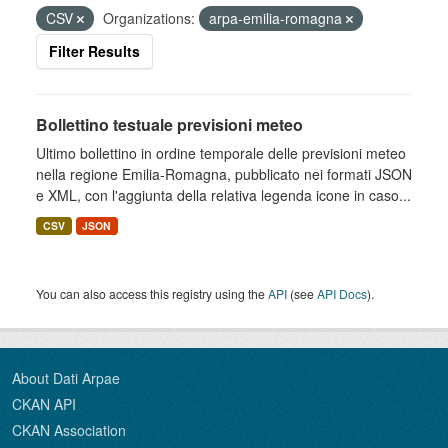
CSV
Organizations:
arpa-emilia-romagna
Filter Results
Bollettino testuale previsioni meteo
Ultimo bollettino in ordine temporale delle previsioni meteo
nella regione Emilia-Romagna, pubblicato nei formati JSON
e XML, con l'aggiunta della relativa legenda icone in caso...
CSV
JSON
You can also access this registry using the
API
(see
API Docs
).
About Dati Arpae
CKAN API
CKAN Association