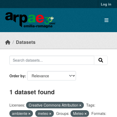
Skip to main content
Log in
Datasets
Order by
1 dataset found
Licenses:
Creative Commons Attribution
Tags:
ambiente
meteo
Groups:
Meteo
Formats: