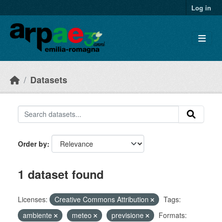
Skip to main content
Log in
Datasets
Order by
1 dataset found
Licenses:
Creative Commons Attribution
Tags:
ambiente
meteo
previsione
Formats: