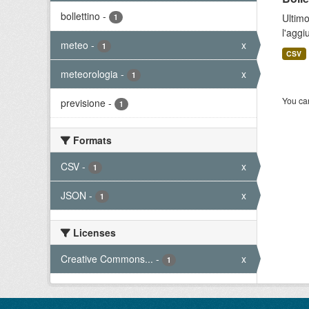
bollettino
-
Ultimo
1
l'aggi
meteo
-
x
1
CSV
meteorologia
-
x
1
You can
previsione
-
1
Formats
CSV
-
x
1
JSON
-
x
1
Licenses
Creative Commons...
-
x
1