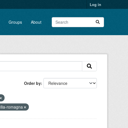
Log in
Groups
About
Order by
ilia-romagna