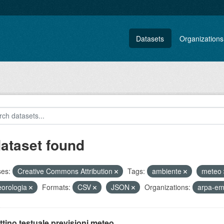
Datasets
Organizations
dataset found
ses:
Creative Commons Attribution
Tags:
ambiente
meteo
orologia
Formats:
CSV
JSON
Organizations:
arpa-em
ttino testuale previsioni meteo