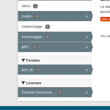
clima
-
Le sta
1
tecnol
meteo
-
x
1
json_l
meteorologia
-
1
You can
monitoraggio
-
x
1
NRT
-
x
1
Formats
json_ld
-
x
1
Licenses
Creative Commons...
-
x
1