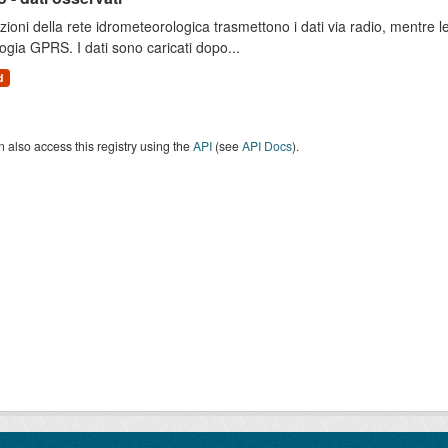
zioni della rete idrometeorologica trasmettono i dati via radio, mentre
ogia GPRS. I dati sono caricati dopo...
d
 also access this registry using the
API
(see
API Docs
).