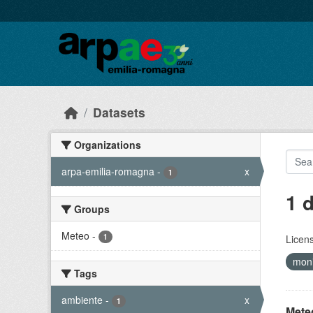
Skip to main content
Datasets
Organizations
arpa-emilia-romagna
-
x
1
1 
Groups
Meteo
-
1
Licen
moni
Tags
ambiente
-
x
1
Meteo