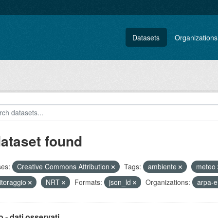
Datasets
Organizations
dataset found
ses:
Creative Commons Attribution
Tags:
ambiente
meteo
toraggio
NRT
Formats:
json_ld
Organizations:
arpa-e
 - dati osservati