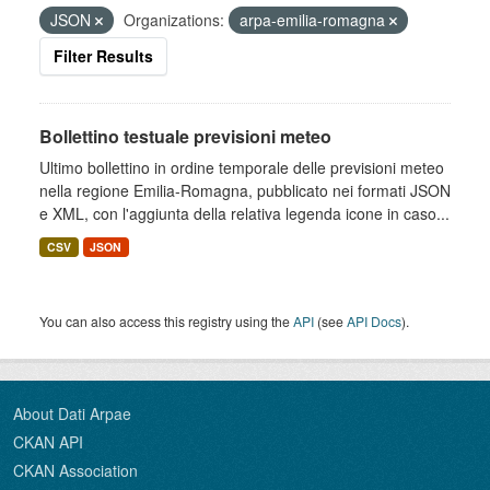
JSON
Organizations:
arpa-emilia-romagna
Filter Results
Bollettino testuale previsioni meteo
Ultimo bollettino in ordine temporale delle previsioni meteo
nella regione Emilia-Romagna, pubblicato nei formati JSON
e XML, con l'aggiunta della relativa legenda icone in caso...
CSV
JSON
You can also access this registry using the
API
(see
API Docs
).
About Dati Arpae
CKAN API
CKAN Association