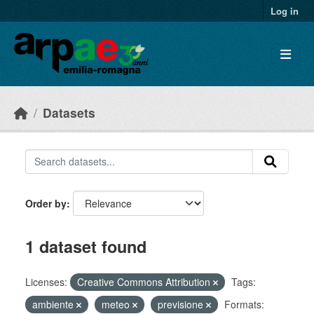
Skip to main content
Log in
Datasets
Order by
1 dataset found
Licenses:
Creative Commons Attribution
Tags:
ambiente
meteo
previsione
Formats: