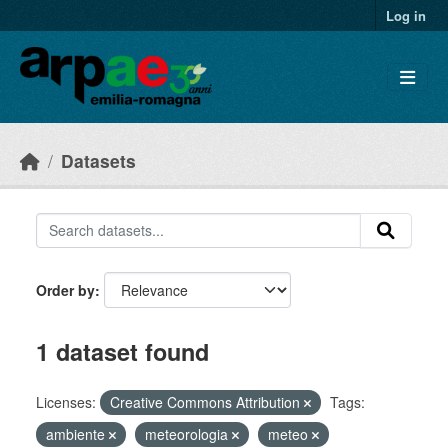
Skip to main content
Log in
Datasets
Order by
1 dataset found
Licenses:
Creative Commons Attribution
Tags:
ambiente
meteorologia
meteo