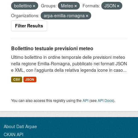
bollettino
Groups:
Meteo
Formats:
JSON
Organizations:
arpa-emilia-romagna
Filter Results
Bollettino testuale previsioni meteo
Ultimo bollettino in ordine temporale delle previsioni meteo
nella regione Emilia-Romagna, pubblicato nei formati JSON
e XML, con l'aggiunta della relativa legenda icone in caso...
CSV
JSON
You can also access this registry using the
API
(see
API Docs
).
About Dati Arpae
CKAN API