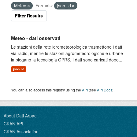
Meteo
Formats:
json_ld
Filter Results
Meteo - dati osservati
Le stazioni della rete idrometeorologica trasmettono i dati
via radio, mentre le stazioni agrometeorologiche e urbane
impiegano la tecnologia GPRS. I dati sono caricati dopo...
json_ld
You can also access this registry using the
API
(see
API Docs
).
About Dati Arpae
CKAN API
CKAN Association