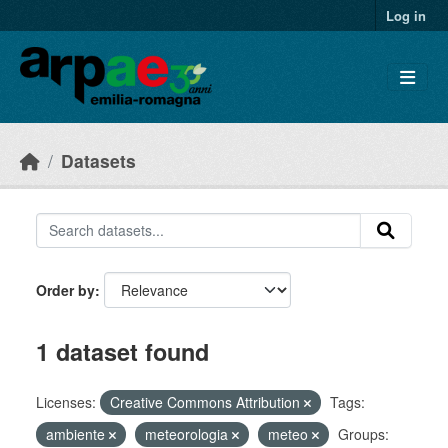
Skip to main content
Log in
Datasets
Order by
1 dataset found
Licenses:
Creative Commons Attribution
Tags:
ambiente
meteorologia
meteo
Groups: