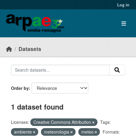
Skip to main content
Log in
Datasets
Order by
1 dataset found
Licenses:
Creative Commons Attribution
Tags:
ambiente
meteorologia
meteo
Formats: