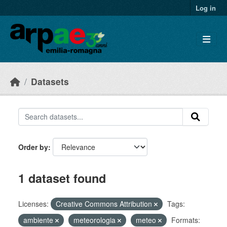
Skip to main content
Log in
Datasets
Order by
1 dataset found
Licenses:
Creative Commons Attribution
Tags:
ambiente
meteorologia
meteo
Formats: