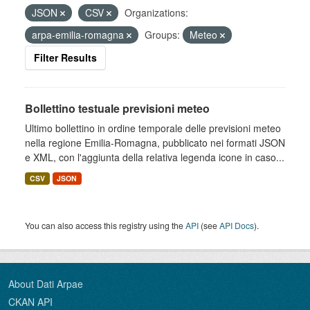
JSON
CSV
Organizations:
arpa-emilia-romagna
Groups:
Meteo
Filter Results
Bollettino testuale previsioni meteo
Ultimo bollettino in ordine temporale delle previsioni meteo
nella regione Emilia-Romagna, pubblicato nei formati JSON
e XML, con l'aggiunta della relativa legenda icone in caso...
CSV
JSON
You can also access this registry using the
API
(see
API Docs
).
About Dati Arpae
CKAN API