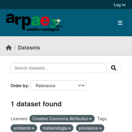
Skip to main content
Log in
Datasets
Order by
1 dataset found
Licenses:
Creative Commons Attribution
Tags:
ambiente
meteorologia
previsione