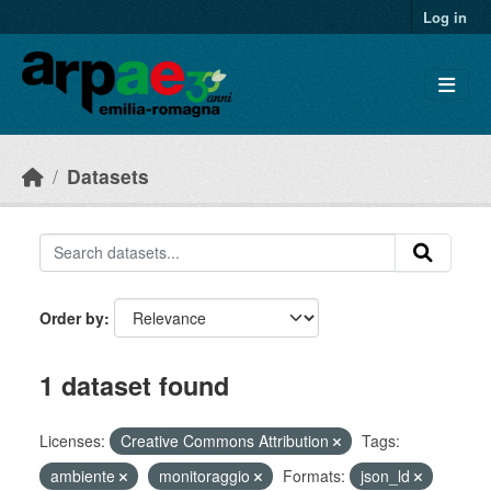
Skip to main content
Log in
Datasets
Order by
1 dataset found
Licenses:
Creative Commons Attribution
Tags:
ambiente
monitoraggio
Formats:
json_ld