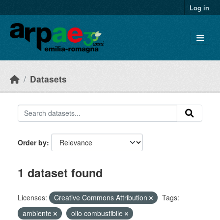
Skip to main content
Log in
Datasets
Order by
1 dataset found
Licenses:
Creative Commons Attribution
Tags:
ambiente
olio combustibile