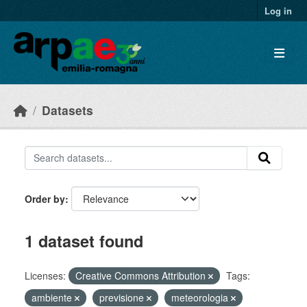
Skip to main content
Log in
Datasets
Order by
1 dataset found
Licenses:
Creative Commons Attribution
Tags:
ambiente
previsione
meteorologia