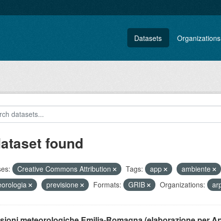
Datasets
Organizations
dataset found
ses:
Creative Commons Attribution
Tags:
app
ambiente
orologia
previsione
Formats:
GRIB
Organizations:
ar
isioni meteorologiche Emilia-Romagna (elaborazione per A