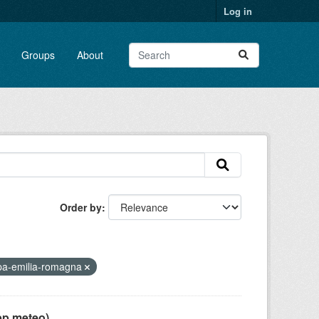
Log in
Groups
About
Order by
pa-emilia-romagna
pp meteo)