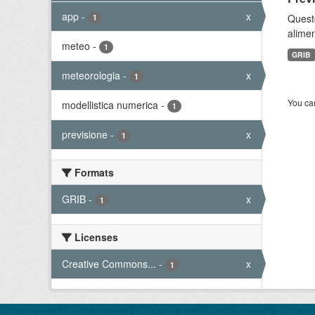
app
-
x
Quest
1
alimen
meteo
-
1
GRIB
meteorologia
-
x
1
You can
modellistica numerica
-
1
previsione
-
x
1
Formats
GRIB
-
x
1
Licenses
Creative Commons...
-
x
1