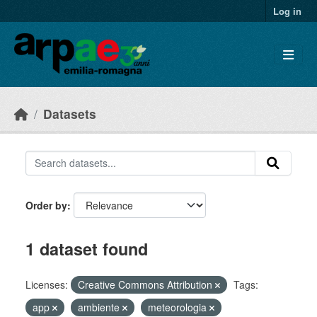
Skip to main content
Log in
Datasets
Order by
1 dataset found
Licenses:
Creative Commons Attribution
Tags:
app
ambiente
meteorologia