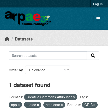
Skip to main content
Log in
Datasets
Order by
1 dataset found
Licenses:
Creative Commons Attribution
Tags:
app
meteo
ambiente
Formats:
GRIB