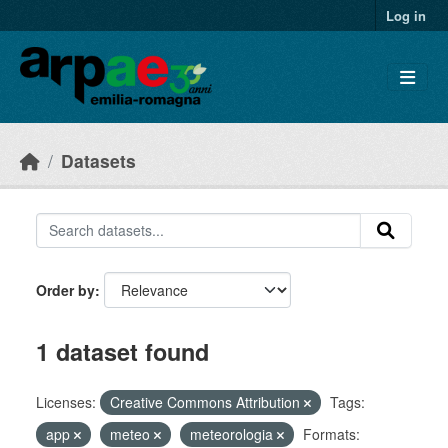
Skip to main content
Log in
Datasets
Order by
1 dataset found
Licenses:
Creative Commons Attribution
Tags:
app
meteo
meteorologia
Formats: