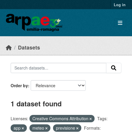
Skip to main content
Log in
Datasets
Order by
1 dataset found
Licenses:
Creative Commons Attribution
Tags:
app
meteo
previsione
Formats: