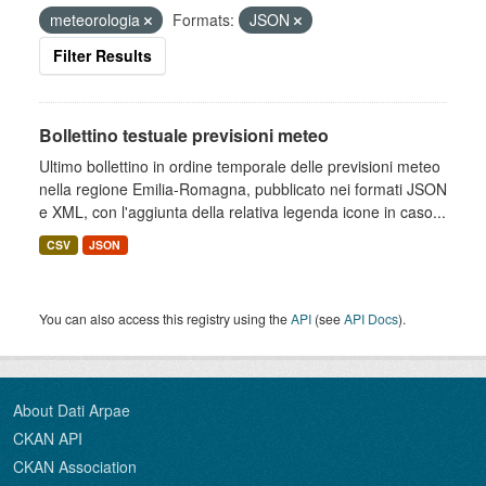
meteorologia
Formats:
JSON
Filter Results
Bollettino testuale previsioni meteo
Ultimo bollettino in ordine temporale delle previsioni meteo
nella regione Emilia-Romagna, pubblicato nei formati JSON
e XML, con l'aggiunta della relativa legenda icone in caso...
CSV
JSON
You can also access this registry using the
API
(see
API Docs
).
About Dati Arpae
CKAN API
CKAN Association