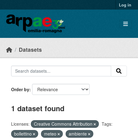
Skip to main content
Log in
Datasets
Order by
1 dataset found
Licenses:
Creative Commons Attribution
Tags:
bollettino
meteo
ambiente