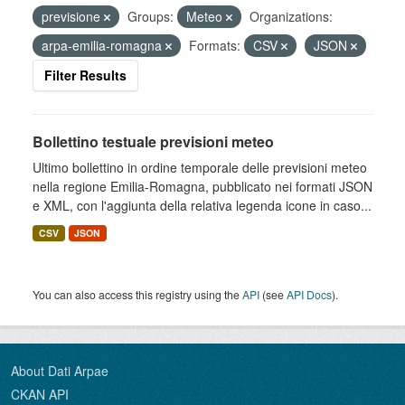
previsione
Groups:
Meteo
Organizations:
arpa-emilia-romagna
Formats:
CSV
JSON
Filter Results
Bollettino testuale previsioni meteo
Ultimo bollettino in ordine temporale delle previsioni meteo
nella regione Emilia-Romagna, pubblicato nei formati JSON
e XML, con l'aggiunta della relativa legenda icone in caso...
CSV
JSON
You can also access this registry using the
API
(see
API Docs
).
About Dati Arpae
CKAN API