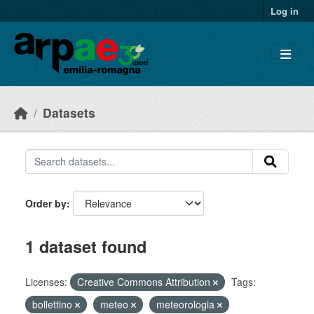
Skip to main content
Log in
Datasets
Order by
1 dataset found
Licenses:
Creative Commons Attribution
Tags:
bollettino
meteo
meteorologia