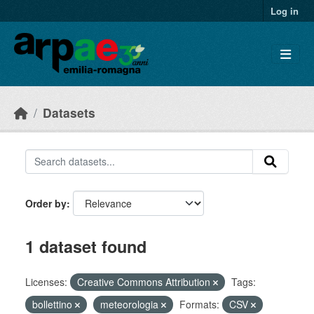
Skip to main content
Log in
Datasets
Order by
1 dataset found
Licenses:
Creative Commons Attribution
Tags:
bollettino
meteorologia
Formats:
CSV