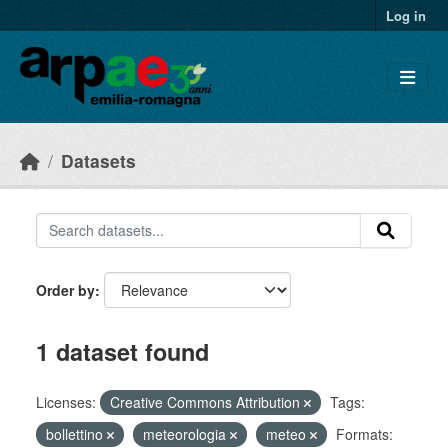
Skip to main content
Log in
Datasets
Order by
1 dataset found
Licenses:
Creative Commons Attribution
Tags:
bollettino
meteorologia
meteo
Formats: