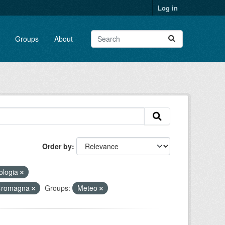
Log in
Groups
About
Order by
ologia
a-romagna
Groups:
Meteo