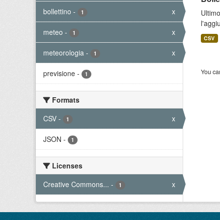
bollettino
-
x
Ultimo
1
l'aggi
meteo
-
x
1
CSV
meteorologia
-
x
1
You can
previsione
-
1
Formats
CSV
-
x
1
JSON
-
1
Licenses
Creative Commons...
-
x
1