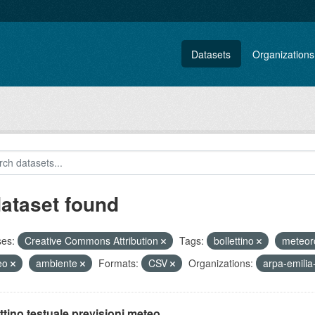
Datasets
Organizations
dataset found
ses:
Creative Commons Attribution
Tags:
bollettino
meteor
eo
ambiente
Formats:
CSV
Organizations:
arpa-emili
ttino testuale previsioni meteo