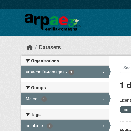
Skip to main content
Datasets
Organizations
arpa-emilia-romagna
-
x
1
1 
Groups
Meteo
-
x
1
Licen
met
Tags
ambiente
-
x
1
Bolle