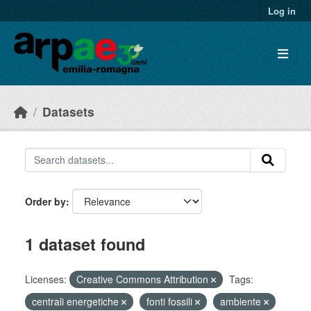
Skip to main content
Log in
Datasets
Order by
1 dataset found
Licenses:
Creative Commons Attribution
Tags:
centrali energetiche
fonti fossili
ambiente