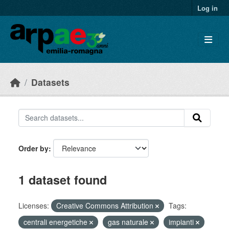
Skip to main content
Log in
Datasets
Order by
1 dataset found
Licenses:
Creative Commons Attribution
Tags:
centrali energetiche
gas naturale
impianti