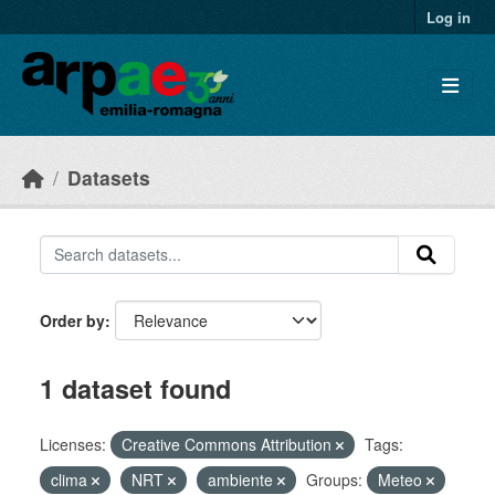
Skip to main content
Log in
Datasets
Order by
1 dataset found
Licenses:
Creative Commons Attribution
Tags:
clima
NRT
ambiente
Groups:
Meteo