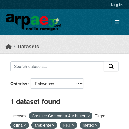
Skip to main content
Log in
Datasets
Order by
1 dataset found
Licenses:
Creative Commons Attribution
Tags:
clima
ambiente
NRT
meteo