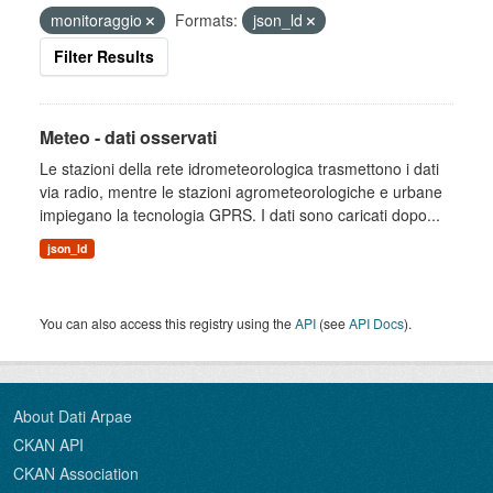
monitoraggio
Formats:
json_ld
Filter Results
Meteo - dati osservati
Le stazioni della rete idrometeorologica trasmettono i dati
via radio, mentre le stazioni agrometeorologiche e urbane
impiegano la tecnologia GPRS. I dati sono caricati dopo...
json_ld
You can also access this registry using the
API
(see
API Docs
).
About Dati Arpae
CKAN API
CKAN Association