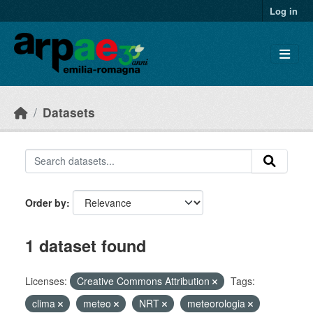
Skip to main content
Log in
Datasets
Order by
1 dataset found
Licenses:
Creative Commons Attribution
Tags:
clima
meteo
NRT
meteorologia