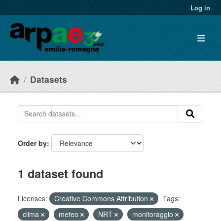
Skip to main content
Log in
Datasets
Order by
1 dataset found
Licenses:
Creative Commons Attribution
Tags:
clima
meteo
NRT
monitoraggio