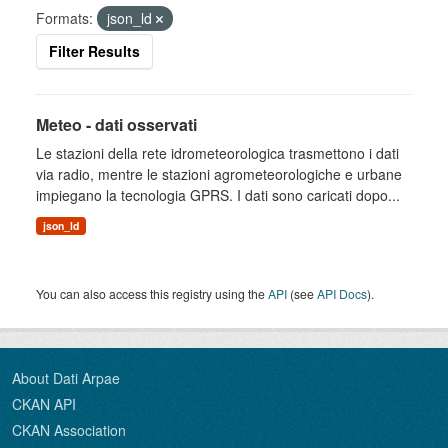
Formats:
json_ld
Filter Results
Meteo - dati osservati
Le stazioni della rete idrometeorologica trasmettono i dati
via radio, mentre le stazioni agrometeorologiche e urbane
impiegano la tecnologia GPRS. I dati sono caricati dopo...
json_ld
You can also access this registry using the
API
(see
API Docs
).
About Dati Arpae
CKAN API
CKAN Association