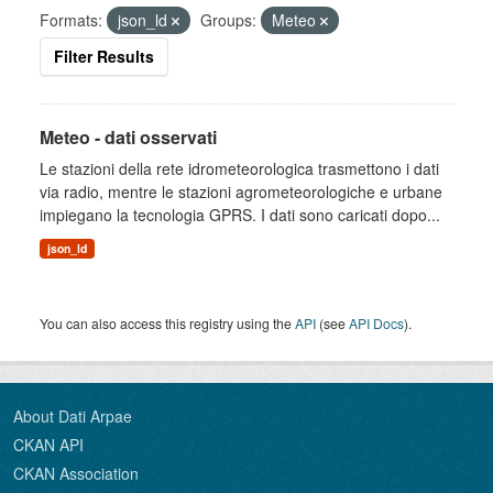
Formats:
json_ld
Groups:
Meteo
Filter Results
Meteo - dati osservati
Le stazioni della rete idrometeorologica trasmettono i dati
via radio, mentre le stazioni agrometeorologiche e urbane
impiegano la tecnologia GPRS. I dati sono caricati dopo...
json_ld
You can also access this registry using the
API
(see
API Docs
).
About Dati Arpae
CKAN API
CKAN Association