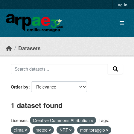
Skip to main content
Log in
Datasets
Order by
1 dataset found
Licenses:
Creative Commons Attribution
Tags:
clima
meteo
NRT
monitoraggio